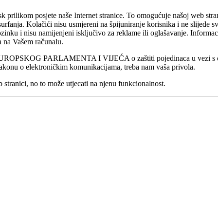
k prilikom posjete naše Internet stranice. To omogućuje našoj web stran
anja. Kolačići nisu usmjereni na špijuniranje korisnika i ne slijede sve
nku i nisu namijenjeni isključivo za reklame ili oglašavanje. Informaci
a na Vašem računalu.
 EUROPSKOG PARLAMENTA I VIJEĆA o zaštiti pojedinaca u vezi s obr
Zakonu o elektroničkim komunikacijama, treba nam vaša privola.
 stranici, no to može utjecati na njenu funkcionalnost.