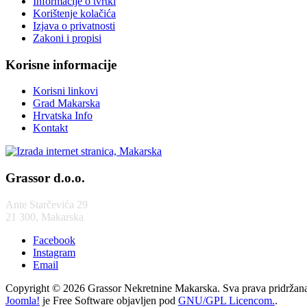
Informacije o tvrtki
Korištenje kolačića
Izjava o privatnosti
Zakoni i propisi
Korisne informacije
Korisni linkovi
Grad Makarska
Hrvatska Info
Kontakt
Grassor d.o.o.
Ante Starčevića 29
21 300, Makarska
Facebook
Instagram
Email
Copyright © 2026 Grassor Nekretnine Makarska. Sva prava pridržan
Joomla!
je Free Software objavljen pod
GNU/GPL Licencom.
.