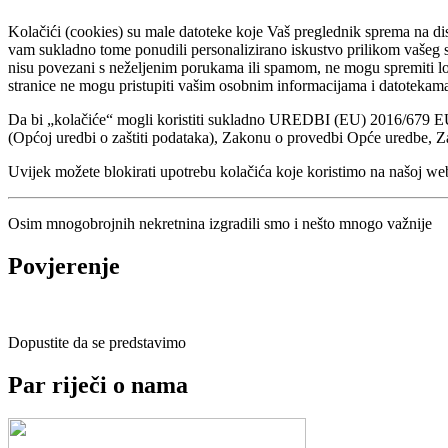
Kolačići (cookies) su male datoteke koje Vaš preglednik sprema na dis
vam sukladno tome ponudili personalizirano iskustvo prilikom vašeg surf
nisu povezani s neželjenim porukama ili spamom, ne mogu spremiti lozi
stranice ne mogu pristupiti vašim osobnim informacijama i datotekam
Da bi „kolačiće“ mogli koristiti sukladno UREDBI (EU) 2016/679
(Općoj uredbi o zaštiti podataka), Zakonu o provedbi Opće uredbe, 
Uvijek možete blokirati upotrebu kolačića koje koristimo na našoj web
Osim mnogobrojnih nekretnina izgradili smo i nešto mnogo važnije
Povjerenje
Dopustite da se predstavimo
Par riječi o nama